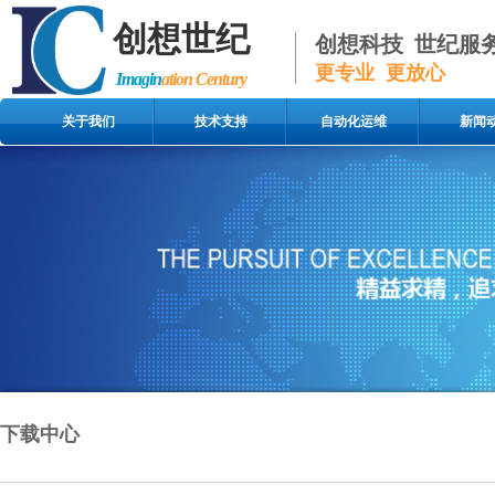
创 想 世 纪
创想科技 世纪服
更专业 更放心
I
magin
ation Century
关于我们
技术支持
自动化运维
新闻
下载中心